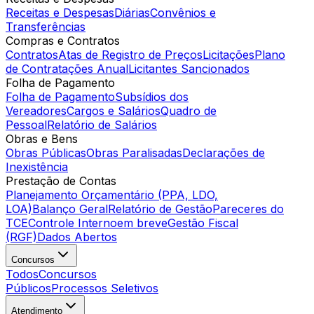
Receitas e Despesas
Diárias
Convênios e
Transferências
Compras e Contratos
Contratos
Atas de Registro de Preços
Licitações
Plano
de Contratações Anual
Licitantes Sancionados
Folha de Pagamento
Folha de Pagamento
Subsídios dos
Vereadores
Cargos e Salários
Quadro de
Pessoal
Relatório de Salários
Obras e Bens
Obras Públicas
Obras Paralisadas
Declarações de
Inexistência
Prestação de Contas
Planejamento Orçamentário (PPA, LDO,
LOA)
Balanço Geral
Relatório de Gestão
Pareceres do
TCE
Controle Interno
em breve
Gestão Fiscal
(RGF)
Dados Abertos
Concursos
Todos
Concursos
Públicos
Processos Seletivos
Atendimento