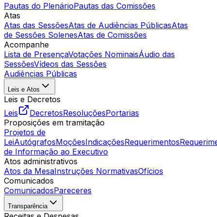
Pautas do Plenário
Pautas das Comissões
Atas
Atas das Sessões
Atas de Audiências Públicas
Atas
de Sessões Solenes
Atas de Comissões
Acompanhe
Lista de Presença
Votações Nominais
Áudio das
Sessões
Vídeos das Sessões
Audiências Públicas
Leis e Atos
Leis e Decretos
Leis
Decretos
Resoluções
Portarias
Proposições em tramitação
Projetos de
Lei
Autógrafos
Moções
Indicações
Requerimentos
Requerim
de Informação ao Executivo
Atos administrativos
Atos da Mesa
Instruções Normativas
Ofícios
Comunicados
Comunicados
Pareceres
Transparência
Receitas e Despesas