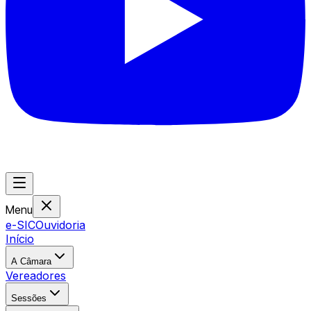
Menu
e-SIC
Ouvidoria
Início
A Câmara
Vereadores
Sessões