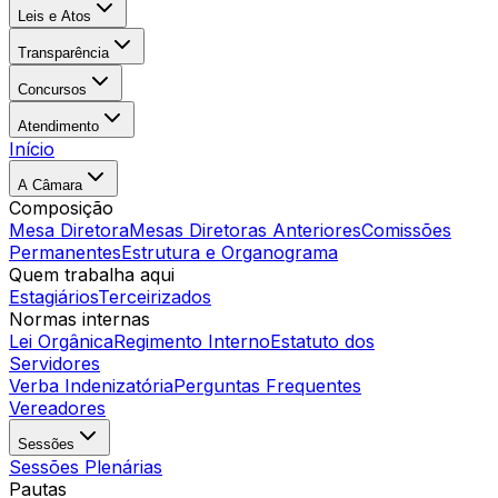
Leis e Atos
Transparência
Concursos
Atendimento
Início
A Câmara
Composição
Mesa Diretora
Mesas Diretoras Anteriores
Comissões
Permanentes
Estrutura e Organograma
Quem trabalha aqui
Estagiários
Terceirizados
Normas internas
Lei Orgânica
Regimento Interno
Estatuto dos
Servidores
Verba Indenizatória
Perguntas Frequentes
Vereadores
Sessões
Sessões Plenárias
Pautas