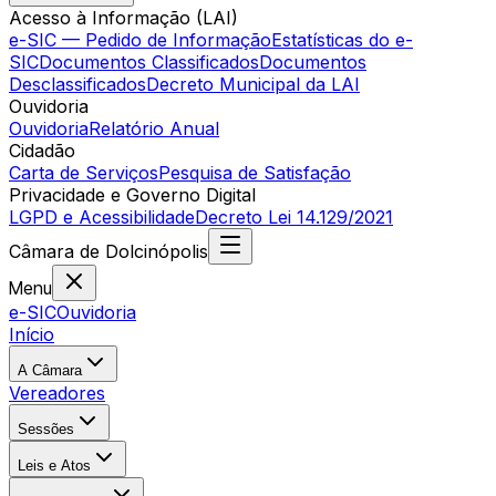
Acesso à Informação (LAI)
e-SIC — Pedido de Informação
Estatísticas do e-
SIC
Documentos Classificados
Documentos
Desclassificados
Decreto Municipal da LAI
Ouvidoria
Ouvidoria
Relatório Anual
Cidadão
Carta de Serviços
Pesquisa de Satisfação
Privacidade e Governo Digital
LGPD e Acessibilidade
Decreto Lei 14.129/2021
Câmara
de
Dolcinópolis
Menu
e-SIC
Ouvidoria
Início
A Câmara
Vereadores
Sessões
Leis e Atos