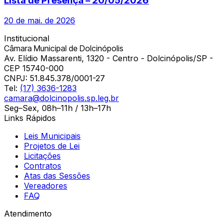
Lista de Presença – 20/05/2026
20 de mai. de 2026
Institucional
Câmara Municipal de Dolcinópolis
Av. Elídio Massarenti, 1320 - Centro - Dolcinópolis/SP -
CEP 15740-000
CNPJ:
51.845.378/0001-27
Tel:
(17) 3636-1283
camara@dolcinopolis.sp.leg.br
Seg–Sex, 08h–11h / 13h–17h
Links Rápidos
Leis Municipais
Projetos de Lei
Licitações
Contratos
Atas das Sessões
Vereadores
FAQ
Atendimento