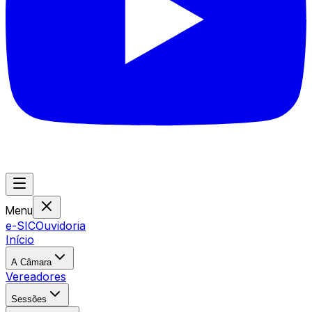
Menu
e-SIC
Ouvidoria
Início
A Câmara
Vereadores
Sessões