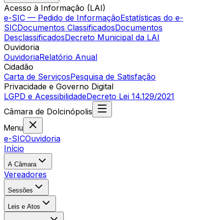
Acesso à Informação (LAI)
e-SIC — Pedido de Informação
Estatísticas do e-
SIC
Documentos Classificados
Documentos
Desclassificados
Decreto Municipal da LAI
Ouvidoria
Ouvidoria
Relatório Anual
Cidadão
Carta de Serviços
Pesquisa de Satisfação
Privacidade e Governo Digital
LGPD e Acessibilidade
Decreto Lei 14.129/2021
Câmara
de
Dolcinópolis
Menu
e-SIC
Ouvidoria
Início
A Câmara
Vereadores
Sessões
Leis e Atos