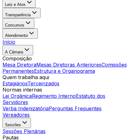
Leis e Atos
Transparência
Concursos
Atendimento
Início
A Câmara
Composição
Mesa Diretora
Mesas Diretoras Anteriores
Comissões
Permanentes
Estrutura e Organograma
Quem trabalha aqui
Estagiários
Terceirizados
Normas internas
Lei Orgânica
Regimento Interno
Estatuto dos
Servidores
Verba Indenizatória
Perguntas Frequentes
Vereadores
Sessões
Sessões Plenárias
Pautas