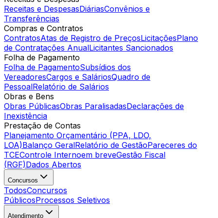
Receitas e Despesas
Diárias
Convênios e
Transferências
Compras e Contratos
Contratos
Atas de Registro de Preços
Licitações
Plano
de Contratações Anual
Licitantes Sancionados
Folha de Pagamento
Folha de Pagamento
Subsídios dos
Vereadores
Cargos e Salários
Quadro de
Pessoal
Relatório de Salários
Obras e Bens
Obras Públicas
Obras Paralisadas
Declarações de
Inexistência
Prestação de Contas
Planejamento Orçamentário (PPA, LDO,
LOA)
Balanço Geral
Relatório de Gestão
Pareceres do
TCE
Controle Interno
em breve
Gestão Fiscal
(RGF)
Dados Abertos
Concursos
Todos
Concursos
Públicos
Processos Seletivos
Atendimento