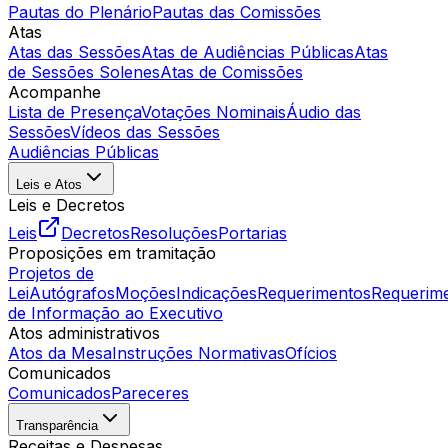
Pautas do Plenário
Pautas das Comissões
Atas
Atas das Sessões
Atas de Audiências Públicas
Atas
de Sessões Solenes
Atas de Comissões
Acompanhe
Lista de Presença
Votações Nominais
Áudio das
Sessões
Vídeos das Sessões
Audiências Públicas
Leis e Atos
Leis e Decretos
Leis
Decretos
Resoluções
Portarias
Proposições em tramitação
Projetos de
Lei
Autógrafos
Moções
Indicações
Requerimentos
Requerim
de Informação ao Executivo
Atos administrativos
Atos da Mesa
Instruções Normativas
Ofícios
Comunicados
Comunicados
Pareceres
Transparência
Receitas e Despesas