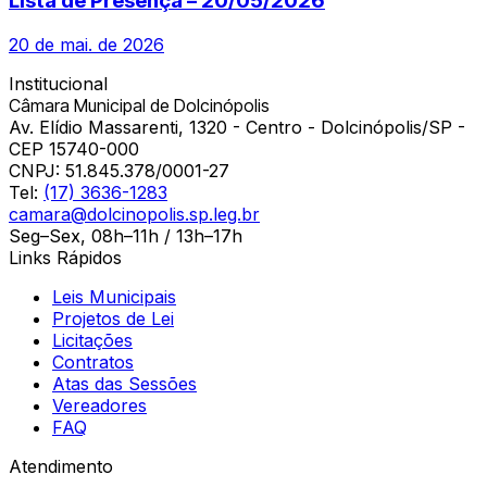
Lista de Presença – 20/05/2026
20 de mai. de 2026
Institucional
Câmara Municipal de Dolcinópolis
Av. Elídio Massarenti, 1320 - Centro - Dolcinópolis/SP -
CEP 15740-000
CNPJ:
51.845.378/0001-27
Tel:
(17) 3636-1283
camara@dolcinopolis.sp.leg.br
Seg–Sex, 08h–11h / 13h–17h
Links Rápidos
Leis Municipais
Projetos de Lei
Licitações
Contratos
Atas das Sessões
Vereadores
FAQ
Atendimento