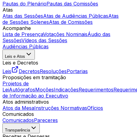
Pautas do Plenário
Pautas das Comissões
Atas
Atas das Sessões
Atas de Audiências Públicas
Atas
de Sessões Solenes
Atas de Comissões
Acompanhe
Lista de Presença
Votações Nominais
Áudio das
Sessões
Vídeos das Sessões
Audiências Públicas
Leis e Atos
Leis e Decretos
Leis
Decretos
Resoluções
Portarias
Proposições em tramitação
Projetos de
Lei
Autógrafos
Moções
Indicações
Requerimentos
Requerim
de Informação ao Executivo
Atos administrativos
Atos da Mesa
Instruções Normativas
Ofícios
Comunicados
Comunicados
Pareceres
Transparência
Receitas e Despesas