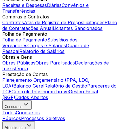
Receitas e Despesas
Diárias
Convênios e
Transferências
Compras e Contratos
Contratos
Atas de Registro de Preços
Licitações
Plano
de Contratações Anual
Licitantes Sancionados
Folha de Pagamento
Folha de Pagamento
Subsídios dos
Vereadores
Cargos e Salários
Quadro de
Pessoal
Relatório de Salários
Obras e Bens
Obras Públicas
Obras Paralisadas
Declarações de
Inexistência
Prestação de Contas
Planejamento Orçamentário (PPA, LDO,
LOA)
Balanço Geral
Relatório de Gestão
Pareceres do
TCE
Controle Interno
em breve
Gestão Fiscal
(RGF)
Dados Abertos
Concursos
Todos
Concursos
Públicos
Processos Seletivos
Atendimento