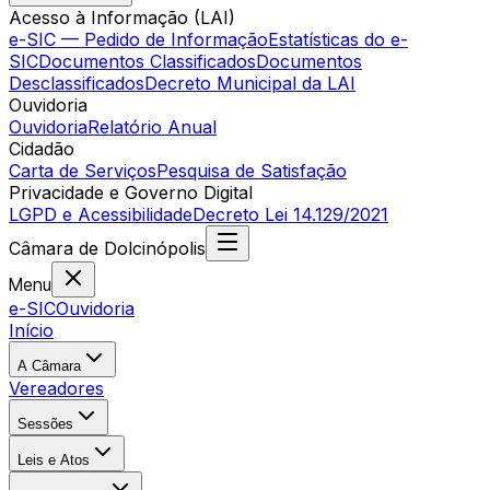
Acesso à Informação (LAI)
e-SIC — Pedido de Informação
Estatísticas do e-
SIC
Documentos Classificados
Documentos
Desclassificados
Decreto Municipal da LAI
Ouvidoria
Ouvidoria
Relatório Anual
Cidadão
Carta de Serviços
Pesquisa de Satisfação
Privacidade e Governo Digital
LGPD e Acessibilidade
Decreto Lei 14.129/2021
Câmara
de
Dolcinópolis
Menu
e-SIC
Ouvidoria
Início
A Câmara
Vereadores
Sessões
Leis e Atos