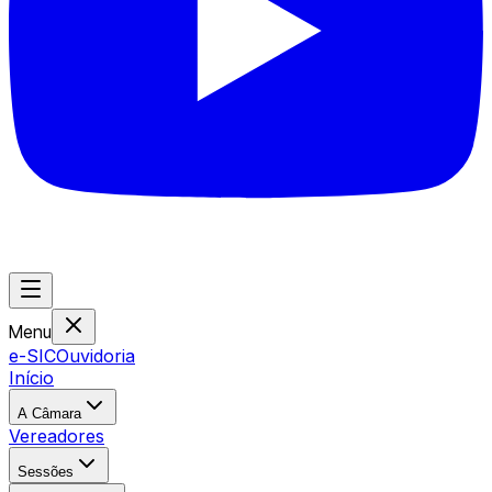
Menu
e-SIC
Ouvidoria
Início
A Câmara
Vereadores
Sessões