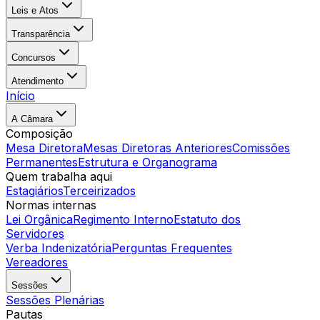
Leis e Atos
Transparência
Concursos
Atendimento
Início
A Câmara
Composição
Mesa Diretora
Mesas Diretoras Anteriores
Comissões
Permanentes
Estrutura e Organograma
Quem trabalha aqui
Estagiários
Terceirizados
Normas internas
Lei Orgânica
Regimento Interno
Estatuto dos
Servidores
Verba Indenizatória
Perguntas Frequentes
Vereadores
Sessões
Sessões Plenárias
Pautas