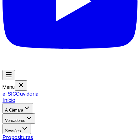
Menu
e-SIC
Ouvidoria
Início
A Câmara
Vereadores
Sessões
Proposituras