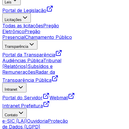
Leis
Portal de Legislação
Licitações
Todas as licitações
Pregão
Eletrônico
Pregão
Presencial
Chamamento Público
Transparência
Portal da Transparência
Audiências Pública
Tribunal
(Relatórios)
Subsídios e
Remunerações
Radar da
Transparência Pública
Intranet
Portal do Servidor
Webmail
Intranet Prefeitura
Contato
e-SIC (LAI)
Ouvidoria
Proteção
de Dados (LGPD)