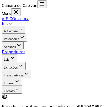
Câmara
de
Capivari
Menu
e-SIC
Ouvidoria
Início
A Câmara
Vereadores
Sessões
Proposituras
Leis
Licitações
Transparência
Intranet
Contato
Período eleitoral: em cumprimento à Lei nº 9.504/1997,