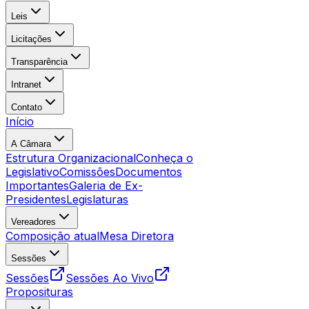
Leis
Licitações
Transparência
Intranet
Contato
Início
A Câmara
Estrutura Organizacional
Conheça o
Legislativo
Comissões
Documentos
Importantes
Galeria de Ex-
Presidentes
Legislaturas
Vereadores
Composição atual
Mesa Diretora
Sessões
Sessões
Sessões Ao Vivo
Proposituras