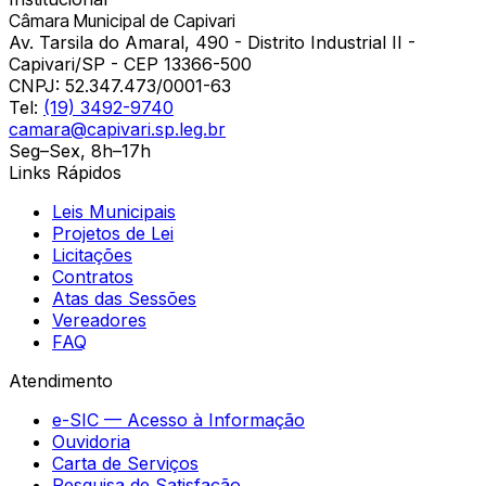
Câmara Municipal de Capivari
Av. Tarsila do Amaral, 490 - Distrito Industrial II -
Capivari/SP - CEP 13366-500
CNPJ:
52.347.473/0001-63
Tel:
(19) 3492-9740
camara@capivari.sp.leg.br
Seg–Sex, 8h–17h
Links Rápidos
Leis Municipais
Projetos de Lei
Licitações
Contratos
Atas das Sessões
Vereadores
FAQ
Atendimento
e-SIC — Acesso à Informação
Ouvidoria
Carta de Serviços
Pesquisa de Satisfação