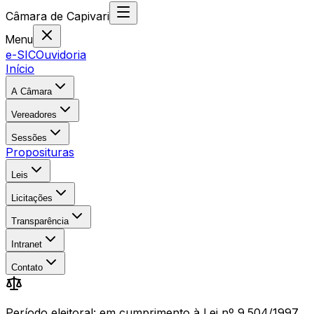
Câmara
de
Capivari
Menu
e-SIC
Ouvidoria
Início
A Câmara
Vereadores
Sessões
Proposituras
Leis
Licitações
Transparência
Intranet
Contato
Período eleitoral: em cumprimento à Lei nº 9.504/1997,