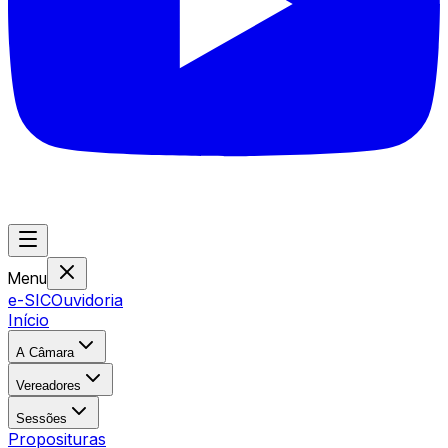
Menu
e-SIC
Ouvidoria
Início
A Câmara
Vereadores
Sessões
Proposituras