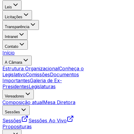
Leis
Licitações
Transparência
Intranet
Contato
Início
A Câmara
Estrutura Organizacional
Conheça o
Legislativo
Comissões
Documentos
Importantes
Galeria de Ex-
Presidentes
Legislaturas
Vereadores
Composição atual
Mesa Diretora
Sessões
Sessões
Sessões Ao Vivo
Proposituras