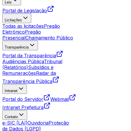
Leis
Portal de Legislação
Licitações
Todas as licitações
Pregão
Eletrônico
Pregão
Presencial
Chamamento Público
Transparência
Portal da Transparência
Audiências Pública
Tribunal
(Relatórios)
Subsídios e
Remunerações
Radar da
Transparência Pública
Intranet
Portal do Servidor
Webmail
Intranet Prefeitura
Contato
e-SIC (LAI)
Ouvidoria
Proteção
de Dados (LGPD)