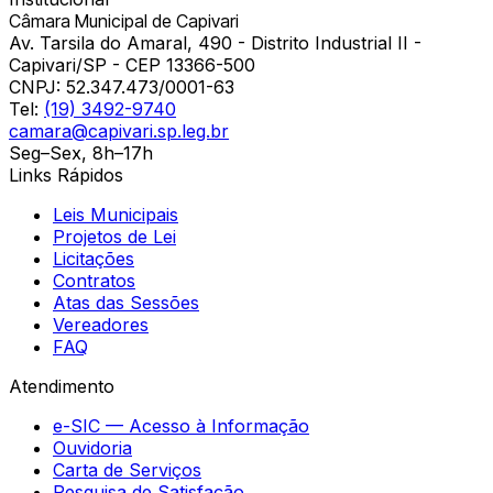
Câmara Municipal de Capivari
Av. Tarsila do Amaral, 490 - Distrito Industrial II -
Capivari/SP - CEP 13366-500
CNPJ:
52.347.473/0001-63
Tel:
(19) 3492-9740
camara@capivari.sp.leg.br
Seg–Sex, 8h–17h
Links Rápidos
Leis Municipais
Projetos de Lei
Licitações
Contratos
Atas das Sessões
Vereadores
FAQ
Atendimento
e-SIC — Acesso à Informação
Ouvidoria
Carta de Serviços
Pesquisa de Satisfação