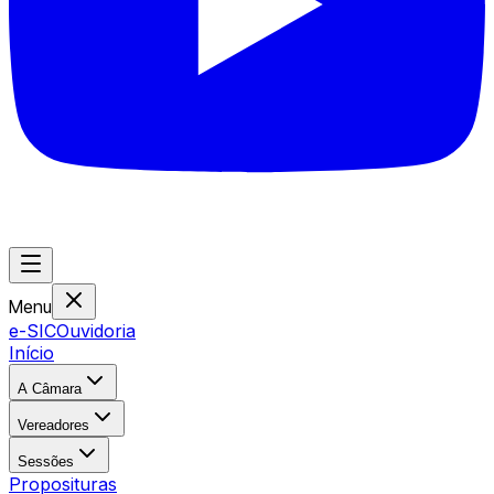
Menu
e-SIC
Ouvidoria
Início
A Câmara
Vereadores
Sessões
Proposituras