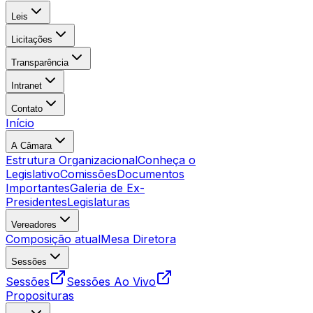
Leis
Licitações
Transparência
Intranet
Contato
Início
A Câmara
Estrutura Organizacional
Conheça o
Legislativo
Comissões
Documentos
Importantes
Galeria de Ex-
Presidentes
Legislaturas
Vereadores
Composição atual
Mesa Diretora
Sessões
Sessões
Sessões Ao Vivo
Proposituras