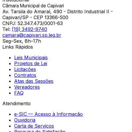
Câmara Municipal de Capivari
Av. Tarsila do Amaral, 490 - Distrito Industrial II -
Capivari/SP - CEP 13366-500
CNPJ:
52.347.473/0001-63
Tel:
(19) 3492-9740
camara@capivari.sp.leg.br
Seg–Sex, 8h–17h
Links Rápidos
Leis Municipais
Projetos de Lei
Licitações
Contratos
Atas das Sessões
Vereadores
FAQ
Atendimento
e-SIC — Acesso à Informação
Ouvidoria
Carta de Serviços
Pesquisa de Satisfação