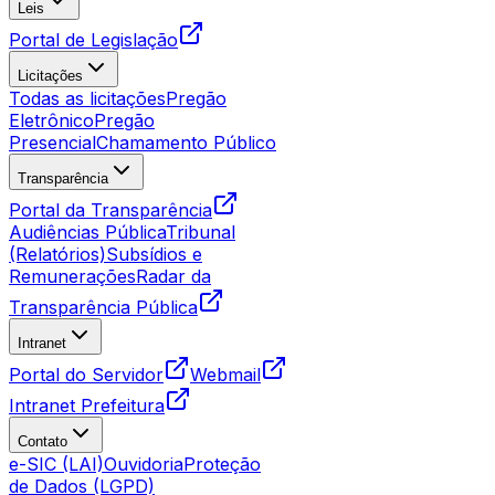
Leis
Portal de Legislação
Licitações
Todas as licitações
Pregão
Eletrônico
Pregão
Presencial
Chamamento Público
Transparência
Portal da Transparência
Audiências Pública
Tribunal
(Relatórios)
Subsídios e
Remunerações
Radar da
Transparência Pública
Intranet
Portal do Servidor
Webmail
Intranet Prefeitura
Contato
e-SIC (LAI)
Ouvidoria
Proteção
de Dados (LGPD)