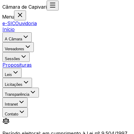
Câmara
de
Capivari
Menu
e-SIC
Ouvidoria
Início
A Câmara
Vereadores
Sessões
Proposituras
Leis
Licitações
Transparência
Intranet
Contato
Período eleitoral: em cumprimento à Lei nº 9.504/1997,