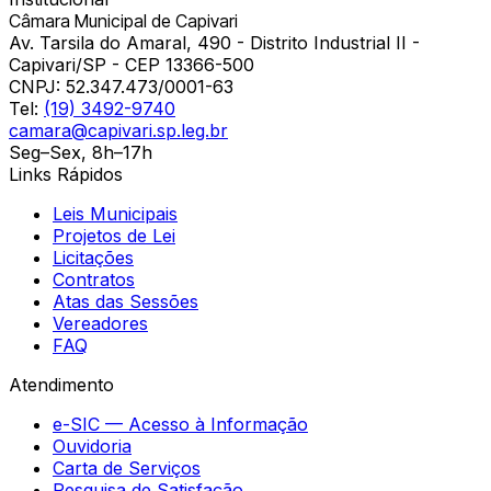
Câmara Municipal de Capivari
Av. Tarsila do Amaral, 490 - Distrito Industrial II -
Capivari/SP - CEP 13366-500
CNPJ:
52.347.473/0001-63
Tel:
(19) 3492-9740
camara@capivari.sp.leg.br
Seg–Sex, 8h–17h
Links Rápidos
Leis Municipais
Projetos de Lei
Licitações
Contratos
Atas das Sessões
Vereadores
FAQ
Atendimento
e-SIC — Acesso à Informação
Ouvidoria
Carta de Serviços
Pesquisa de Satisfação