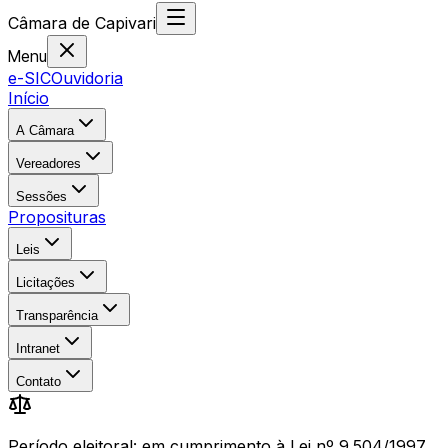
Câmara
de
Capivari
Menu
e-SIC
Ouvidoria
Início
A Câmara
Vereadores
Sessões
Proposituras
Leis
Licitações
Transparência
Intranet
Contato
Período eleitoral: em cumprimento à Lei nº 9.504/1997,