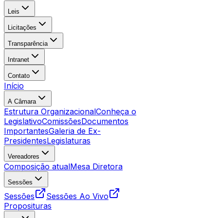
Leis
Licitações
Transparência
Intranet
Contato
Início
A Câmara
Estrutura Organizacional
Conheça o
Legislativo
Comissões
Documentos
Importantes
Galeria de Ex-
Presidentes
Legislaturas
Vereadores
Composição atual
Mesa Diretora
Sessões
Sessões
Sessões Ao Vivo
Proposituras