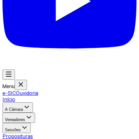
Menu
e-SIC
Ouvidoria
Início
A Câmara
Vereadores
Sessões
Proposituras