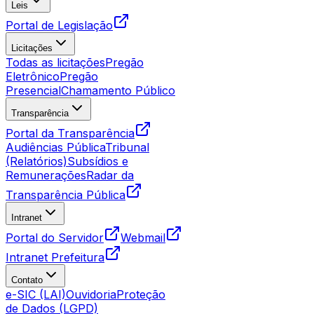
Leis
Portal de Legislação
Licitações
Todas as licitações
Pregão
Eletrônico
Pregão
Presencial
Chamamento Público
Transparência
Portal da Transparência
Audiências Pública
Tribunal
(Relatórios)
Subsídios e
Remunerações
Radar da
Transparência Pública
Intranet
Portal do Servidor
Webmail
Intranet Prefeitura
Contato
e-SIC (LAI)
Ouvidoria
Proteção
de Dados (LGPD)