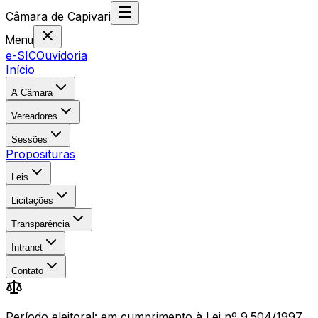
Câmara
de
Capivari
Menu
e-SIC
Ouvidoria
Início
A Câmara
Vereadores
Sessões
Proposituras
Leis
Licitações
Transparência
Intranet
Contato
Período eleitoral: em cumprimento à Lei nº 9.504/1997,