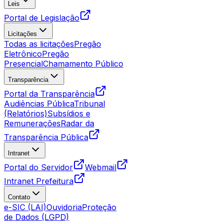
Leis
Portal de Legislação
Licitações
Todas as licitações
Pregão
Eletrônico
Pregão
Presencial
Chamamento Público
Transparência
Portal da Transparência
Audiências Pública
Tribunal
(Relatórios)
Subsídios e
Remunerações
Radar da
Transparência Pública
Intranet
Portal do Servidor
Webmail
Intranet Prefeitura
Contato
e-SIC (LAI)
Ouvidoria
Proteção
de Dados (LGPD)