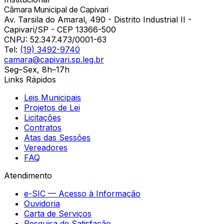
Câmara Municipal de Capivari
Av. Tarsila do Amaral, 490 - Distrito Industrial II -
Capivari/SP - CEP 13366-500
CNPJ:
52.347.473/0001-63
Tel:
(19) 3492-9740
camara@capivari.sp.leg.br
Seg–Sex, 8h–17h
Links Rápidos
Leis Municipais
Projetos de Lei
Licitações
Contratos
Atas das Sessões
Vereadores
FAQ
Atendimento
e-SIC — Acesso à Informação
Ouvidoria
Carta de Serviços
Pesquisa de Satisfação