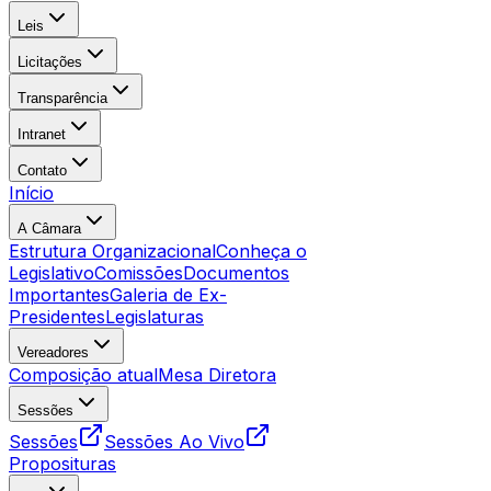
Leis
Licitações
Transparência
Intranet
Contato
Início
A Câmara
Estrutura Organizacional
Conheça o
Legislativo
Comissões
Documentos
Importantes
Galeria de Ex-
Presidentes
Legislaturas
Vereadores
Composição atual
Mesa Diretora
Sessões
Sessões
Sessões Ao Vivo
Proposituras