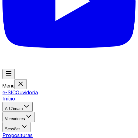
Menu
e-SIC
Ouvidoria
Início
A Câmara
Vereadores
Sessões
Proposituras