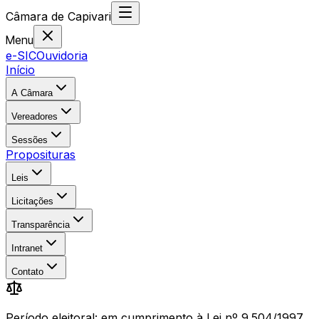
Câmara
de
Capivari
Menu
e-SIC
Ouvidoria
Início
A Câmara
Vereadores
Sessões
Proposituras
Leis
Licitações
Transparência
Intranet
Contato
Período eleitoral: em cumprimento à Lei nº 9.504/1997,