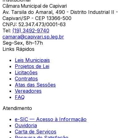
Câmara Municipal de Capivari
Av. Tarsila do Amaral, 490 - Distrito Industrial II -
Capivari/SP - CEP 13366-500
CNPJ:
52.347.473/0001-63
Tel:
(19) 3492-9740
camara@capivari.sp.leg.br
Seg–Sex, 8h–17h
Links Rápidos
Leis Municipais
Projetos de Lei
Licitações
Contratos
Atas das Sessões
Vereadores
FAQ
Atendimento
e-SIC — Acesso à Informação
Ouvidoria
Carta de Serviços
Pesquisa de Satisfação