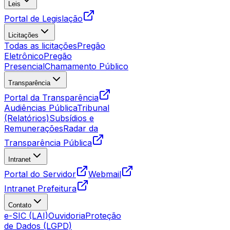
Leis
Portal de Legislação
Licitações
Todas as licitações
Pregão
Eletrônico
Pregão
Presencial
Chamamento Público
Transparência
Portal da Transparência
Audiências Pública
Tribunal
(Relatórios)
Subsídios e
Remunerações
Radar da
Transparência Pública
Intranet
Portal do Servidor
Webmail
Intranet Prefeitura
Contato
e-SIC (LAI)
Ouvidoria
Proteção
de Dados (LGPD)