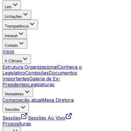
Leis
Licitações
Transparência
Intranet
Contato
Início
A Câmara
Estrutura Organizacional
Conheça o
Legislativo
Comissões
Documentos
Importantes
Galeria de Ex-
Presidentes
Legislaturas
Vereadores
Composição atual
Mesa Diretora
Sessões
Sessões
Sessões Ao Vivo
Proposituras