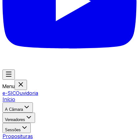
Menu
e-SIC
Ouvidoria
Início
A Câmara
Vereadores
Sessões
Proposituras