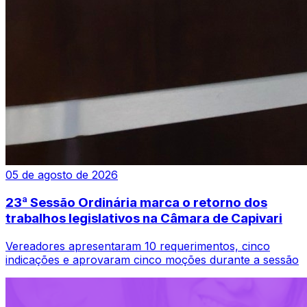
05 de agosto de 2026
23ª Sessão Ordinária marca o retorno dos
trabalhos legislativos na Câmara de Capivari
Vereadores apresentaram 10 requerimentos, cinco
indicações e aprovaram cinco moções durante a sessão