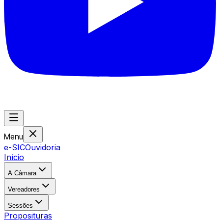
Menu
e-SIC
Ouvidoria
Início
A Câmara
Vereadores
Sessões
Proposituras