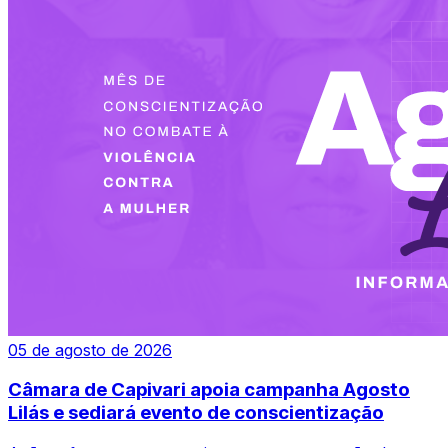
05 de agosto de 2026
Câmara de Capivari apoia campanha Agosto
Lilás e sediará evento de conscientização