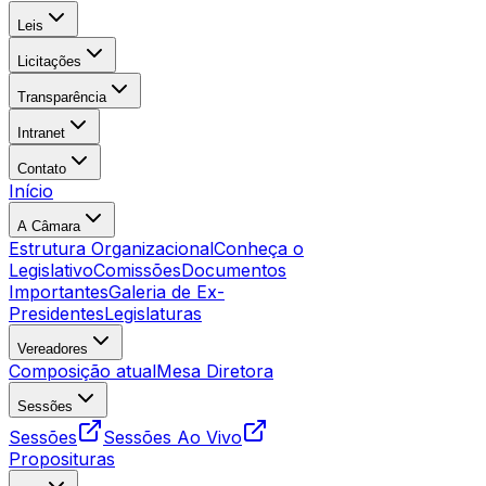
Leis
Licitações
Transparência
Intranet
Contato
Início
A Câmara
Estrutura Organizacional
Conheça o
Legislativo
Comissões
Documentos
Importantes
Galeria de Ex-
Presidentes
Legislaturas
Vereadores
Composição atual
Mesa Diretora
Sessões
Sessões
Sessões Ao Vivo
Proposituras