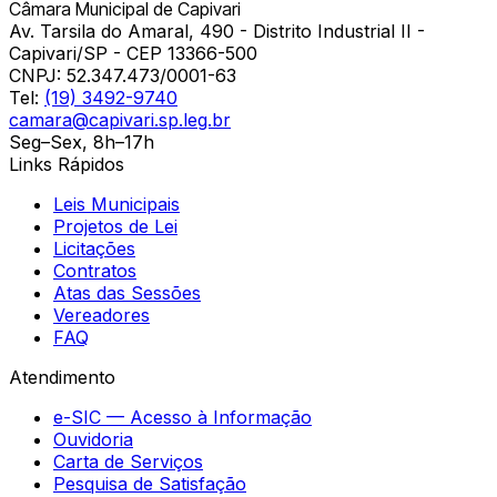
Câmara Municipal de Capivari
Av. Tarsila do Amaral, 490 - Distrito Industrial II -
Capivari/SP - CEP 13366-500
CNPJ:
52.347.473/0001-63
Tel:
(19) 3492-9740
camara@capivari.sp.leg.br
Seg–Sex, 8h–17h
Links Rápidos
Leis Municipais
Projetos de Lei
Licitações
Contratos
Atas das Sessões
Vereadores
FAQ
Atendimento
e-SIC — Acesso à Informação
Ouvidoria
Carta de Serviços
Pesquisa de Satisfação