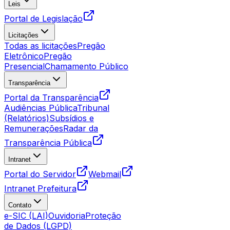
Leis
Portal de Legislação
Licitações
Todas as licitações
Pregão
Eletrônico
Pregão
Presencial
Chamamento Público
Transparência
Portal da Transparência
Audiências Pública
Tribunal
(Relatórios)
Subsídios e
Remunerações
Radar da
Transparência Pública
Intranet
Portal do Servidor
Webmail
Intranet Prefeitura
Contato
e-SIC (LAI)
Ouvidoria
Proteção
de Dados (LGPD)