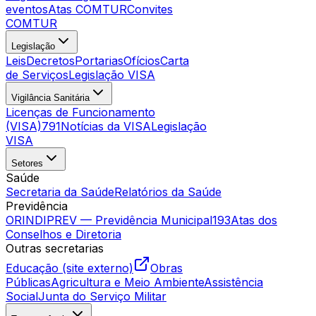
eventos
Atas COMTUR
Convites
COMTUR
Legislação
Leis
Decretos
Portarias
Ofícios
Carta
de Serviços
Legislação VISA
Vigilância Sanitária
Licenças de Funcionamento
(VISA)
791
Notícias da VISA
Legislação
VISA
Setores
Saúde
Secretaria da Saúde
Relatórios da Saúde
Previdência
ORINDIPREV — Previdência Municipal
193
Atas dos
Conselhos e Diretoria
Outras secretarias
Educação (site externo)
Obras
Públicas
Agricultura e Meio Ambiente
Assistência
Social
Junta do Serviço Militar