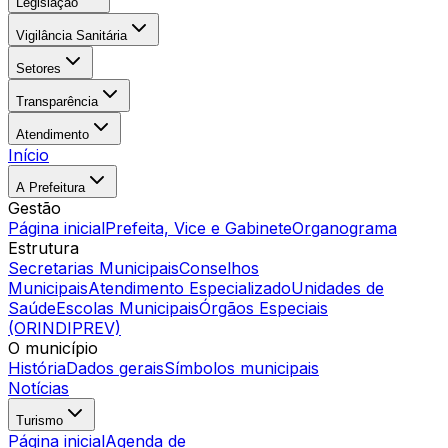
Legislação
Vigilância Sanitária
Setores
Transparência
Atendimento
Início
A Prefeitura
Gestão
Página inicial
Prefeita, Vice e Gabinete
Organograma
Estrutura
Secretarias Municipais
Conselhos
Municipais
Atendimento Especializado
Unidades de
Saúde
Escolas Municipais
Órgãos Especiais
(ORINDIPREV)
O município
História
Dados gerais
Símbolos municipais
Notícias
Turismo
Página inicial
Agenda de