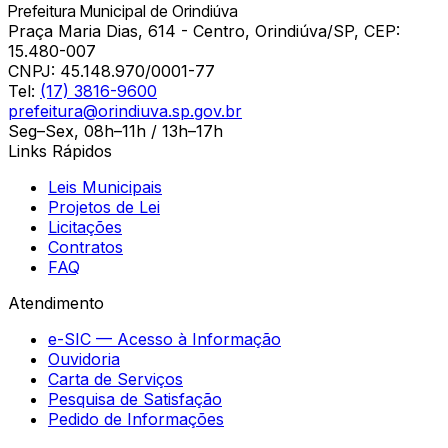
Prefeitura Municipal de Orindiúva
Praça Maria Dias, 614 - Centro, Orindiúva/SP, CEP:
15.480-007
CNPJ:
45.148.970/0001-77
Tel:
(17) 3816-9600
prefeitura@orindiuva.sp.gov.br
Seg–Sex, 08h–11h / 13h–17h
Links Rápidos
Leis Municipais
Projetos de Lei
Licitações
Contratos
FAQ
Atendimento
e-SIC — Acesso à Informação
Ouvidoria
Carta de Serviços
Pesquisa de Satisfação
Pedido de Informações