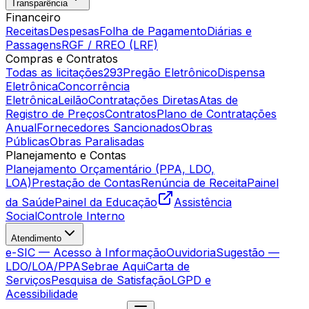
Transparência
Financeiro
Receitas
Despesas
Folha de Pagamento
Diárias e
Passagens
RGF / RREO (LRF)
Compras e Contratos
Todas as licitações
293
Pregão Eletrônico
Dispensa
Eletrônica
Concorrência
Eletrônica
Leilão
Contratações Diretas
Atas de
Registro de Preços
Contratos
Plano de Contratações
Anual
Fornecedores Sancionados
Obras
Públicas
Obras Paralisadas
Planejamento e Contas
Planejamento Orçamentário (PPA, LDO,
LOA)
Prestação de Contas
Renúncia de Receita
Painel
da Saúde
Painel da Educação
Assistência
Social
Controle Interno
Atendimento
e-SIC — Acesso à Informação
Ouvidoria
Sugestão —
LDO/LOA/PPA
Sebrae Aqui
Carta de
Serviços
Pesquisa de Satisfação
LGPD e
Acessibilidade