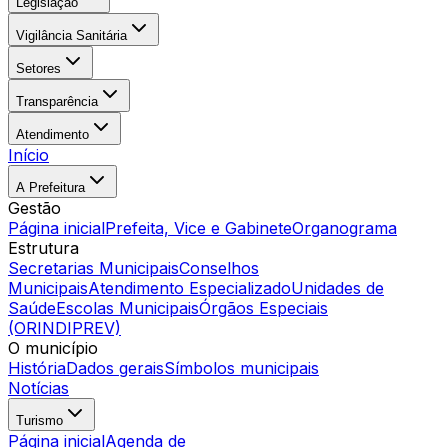
Legislação
Vigilância Sanitária
Setores
Transparência
Atendimento
Início
A Prefeitura
Gestão
Página inicial
Prefeita, Vice e Gabinete
Organograma
Estrutura
Secretarias Municipais
Conselhos
Municipais
Atendimento Especializado
Unidades de
Saúde
Escolas Municipais
Órgãos Especiais
(ORINDIPREV)
O município
História
Dados gerais
Símbolos municipais
Notícias
Turismo
Página inicial
Agenda de