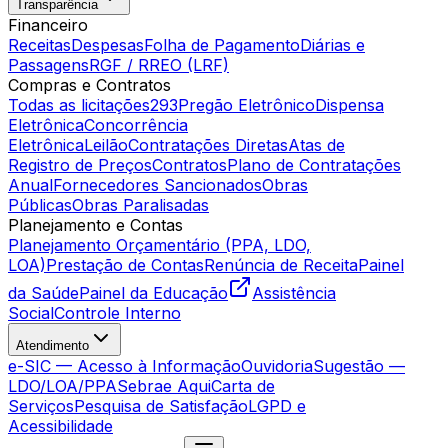
Transparência
Financeiro
Receitas
Despesas
Folha de Pagamento
Diárias e
Passagens
RGF / RREO (LRF)
Compras e Contratos
Todas as licitações
293
Pregão Eletrônico
Dispensa
Eletrônica
Concorrência
Eletrônica
Leilão
Contratações Diretas
Atas de
Registro de Preços
Contratos
Plano de Contratações
Anual
Fornecedores Sancionados
Obras
Públicas
Obras Paralisadas
Planejamento e Contas
Planejamento Orçamentário (PPA, LDO,
LOA)
Prestação de Contas
Renúncia de Receita
Painel
da Saúde
Painel da Educação
Assistência
Social
Controle Interno
Atendimento
e-SIC — Acesso à Informação
Ouvidoria
Sugestão —
LDO/LOA/PPA
Sebrae Aqui
Carta de
Serviços
Pesquisa de Satisfação
LGPD e
Acessibilidade