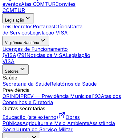
eventos
Atas COMTUR
Convites
COMTUR
Legislação
Leis
Decretos
Portarias
Ofícios
Carta
de Serviços
Legislação VISA
Vigilância Sanitária
Licenças de Funcionamento
(VISA)
791
Notícias da VISA
Legislação
VISA
Setores
Saúde
Secretaria da Saúde
Relatórios da Saúde
Previdência
ORINDIPREV — Previdência Municipal
193
Atas dos
Conselhos e Diretoria
Outras secretarias
Educação (site externo)
Obras
Públicas
Agricultura e Meio Ambiente
Assistência
Social
Junta do Serviço Militar