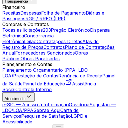
Transparência
Financeiro
Receitas
Despesas
Folha de Pagamento
Diárias e
Passagens
RGF / RREO (LRF)
Compras e Contratos
Todas as licitações
293
Pregão Eletrônico
Dispensa
Eletrônica
Concorrência
Eletrônica
Leilão
Contratações Diretas
Atas de
Registro de Preços
Contratos
Plano de Contratações
Anual
Fornecedores Sancionados
Obras
Públicas
Obras Paralisadas
Planejamento e Contas
Planejamento Orçamentário (PPA, LDO,
LOA)
Prestação de Contas
Renúncia de Receita
Painel
da Saúde
Painel da Educação
Assistência
Social
Controle Interno
Atendimento
e-SIC — Acesso à Informação
Ouvidoria
Sugestão —
LDO/LOA/PPA
Sebrae Aqui
Carta de
Serviços
Pesquisa de Satisfação
LGPD e
Acessibilidade