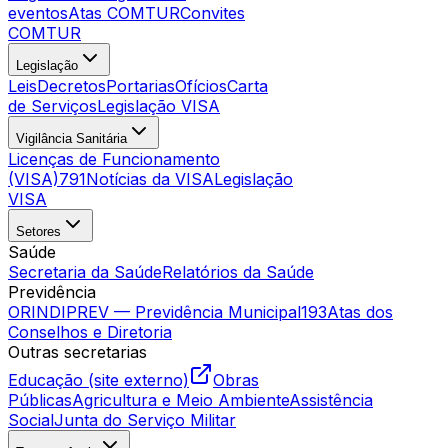
eventos
Atas COMTUR
Convites
COMTUR
Legislação
Leis
Decretos
Portarias
Ofícios
Carta
de Serviços
Legislação VISA
Vigilância Sanitária
Licenças de Funcionamento
(VISA)
791
Notícias da VISA
Legislação
VISA
Setores
Saúde
Secretaria da Saúde
Relatórios da Saúde
Previdência
ORINDIPREV — Previdência Municipal
193
Atas dos
Conselhos e Diretoria
Outras secretarias
Educação (site externo)
Obras
Públicas
Agricultura e Meio Ambiente
Assistência
Social
Junta do Serviço Militar