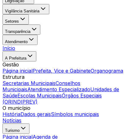
Legislação
Vigilância Sanitária
Setores
Transparência
Atendimento
Início
A Prefeitura
Gestão
Página inicial
Prefeita, Vice e Gabinete
Organograma
Estrutura
Secretarias Municipais
Conselhos
Municipais
Atendimento Especializado
Unidades de
Saúde
Escolas Municipais
Órgãos Especiais
(ORINDIPREV)
O município
História
Dados gerais
Símbolos municipais
Notícias
Turismo
Página inicial
Agenda de