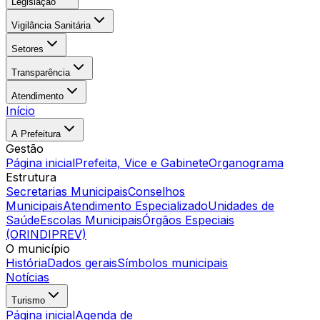
Legislação
Vigilância Sanitária
Setores
Transparência
Atendimento
Início
A Prefeitura
Gestão
Página inicial
Prefeita, Vice e Gabinete
Organograma
Estrutura
Secretarias Municipais
Conselhos
Municipais
Atendimento Especializado
Unidades de
Saúde
Escolas Municipais
Órgãos Especiais
(ORINDIPREV)
O município
História
Dados gerais
Símbolos municipais
Notícias
Turismo
Página inicial
Agenda de