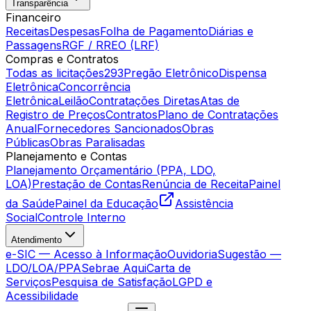
Transparência
Financeiro
Receitas
Despesas
Folha de Pagamento
Diárias e
Passagens
RGF / RREO (LRF)
Compras e Contratos
Todas as licitações
293
Pregão Eletrônico
Dispensa
Eletrônica
Concorrência
Eletrônica
Leilão
Contratações Diretas
Atas de
Registro de Preços
Contratos
Plano de Contratações
Anual
Fornecedores Sancionados
Obras
Públicas
Obras Paralisadas
Planejamento e Contas
Planejamento Orçamentário (PPA, LDO,
LOA)
Prestação de Contas
Renúncia de Receita
Painel
da Saúde
Painel da Educação
Assistência
Social
Controle Interno
Atendimento
e-SIC — Acesso à Informação
Ouvidoria
Sugestão —
LDO/LOA/PPA
Sebrae Aqui
Carta de
Serviços
Pesquisa de Satisfação
LGPD e
Acessibilidade