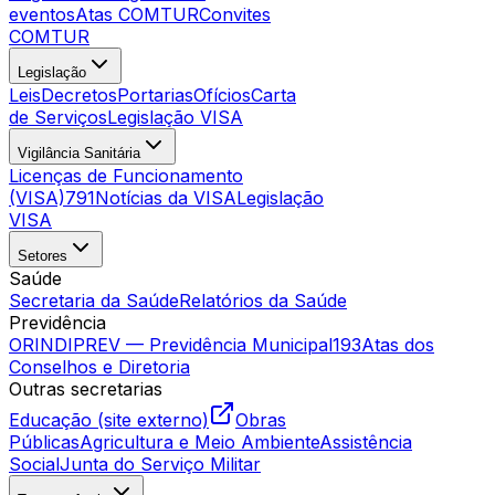
eventos
Atas COMTUR
Convites
COMTUR
Legislação
Leis
Decretos
Portarias
Ofícios
Carta
de Serviços
Legislação VISA
Vigilância Sanitária
Licenças de Funcionamento
(VISA)
791
Notícias da VISA
Legislação
VISA
Setores
Saúde
Secretaria da Saúde
Relatórios da Saúde
Previdência
ORINDIPREV — Previdência Municipal
193
Atas dos
Conselhos e Diretoria
Outras secretarias
Educação (site externo)
Obras
Públicas
Agricultura e Meio Ambiente
Assistência
Social
Junta do Serviço Militar