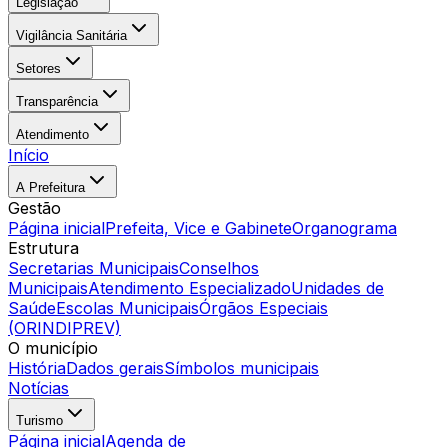
Legislação
Vigilância Sanitária
Setores
Transparência
Atendimento
Início
A Prefeitura
Gestão
Página inicial
Prefeita, Vice e Gabinete
Organograma
Estrutura
Secretarias Municipais
Conselhos
Municipais
Atendimento Especializado
Unidades de
Saúde
Escolas Municipais
Órgãos Especiais
(ORINDIPREV)
O município
História
Dados gerais
Símbolos municipais
Notícias
Turismo
Página inicial
Agenda de