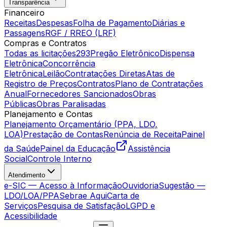
Transparência
Financeiro
Receitas
Despesas
Folha de Pagamento
Diárias e
Passagens
RGF / RREO (LRF)
Compras e Contratos
Todas as licitações
293
Pregão Eletrônico
Dispensa
Eletrônica
Concorrência
Eletrônica
Leilão
Contratações Diretas
Atas de
Registro de Preços
Contratos
Plano de Contratações
Anual
Fornecedores Sancionados
Obras
Públicas
Obras Paralisadas
Planejamento e Contas
Planejamento Orçamentário (PPA, LDO,
LOA)
Prestação de Contas
Renúncia de Receita
Painel
da Saúde
Painel da Educação
Assistência
Social
Controle Interno
Atendimento
e-SIC — Acesso à Informação
Ouvidoria
Sugestão —
LDO/LOA/PPA
Sebrae Aqui
Carta de
Serviços
Pesquisa de Satisfação
LGPD e
Acessibilidade