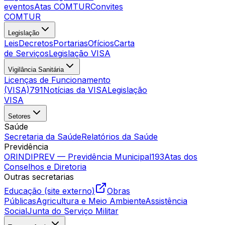
eventos
Atas COMTUR
Convites
COMTUR
Legislação
Leis
Decretos
Portarias
Ofícios
Carta
de Serviços
Legislação VISA
Vigilância Sanitária
Licenças de Funcionamento
(VISA)
791
Notícias da VISA
Legislação
VISA
Setores
Saúde
Secretaria da Saúde
Relatórios da Saúde
Previdência
ORINDIPREV — Previdência Municipal
193
Atas dos
Conselhos e Diretoria
Outras secretarias
Educação (site externo)
Obras
Públicas
Agricultura e Meio Ambiente
Assistência
Social
Junta do Serviço Militar