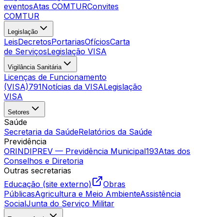
eventos
Atas COMTUR
Convites
COMTUR
Legislação
Leis
Decretos
Portarias
Ofícios
Carta
de Serviços
Legislação VISA
Vigilância Sanitária
Licenças de Funcionamento
(VISA)
791
Notícias da VISA
Legislação
VISA
Setores
Saúde
Secretaria da Saúde
Relatórios da Saúde
Previdência
ORINDIPREV — Previdência Municipal
193
Atas dos
Conselhos e Diretoria
Outras secretarias
Educação (site externo)
Obras
Públicas
Agricultura e Meio Ambiente
Assistência
Social
Junta do Serviço Militar