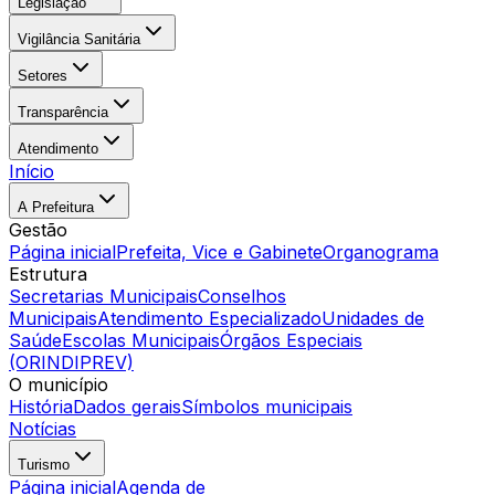
Legislação
Vigilância Sanitária
Setores
Transparência
Atendimento
Início
A Prefeitura
Gestão
Página inicial
Prefeita, Vice e Gabinete
Organograma
Estrutura
Secretarias Municipais
Conselhos
Municipais
Atendimento Especializado
Unidades de
Saúde
Escolas Municipais
Órgãos Especiais
(ORINDIPREV)
O município
História
Dados gerais
Símbolos municipais
Notícias
Turismo
Página inicial
Agenda de