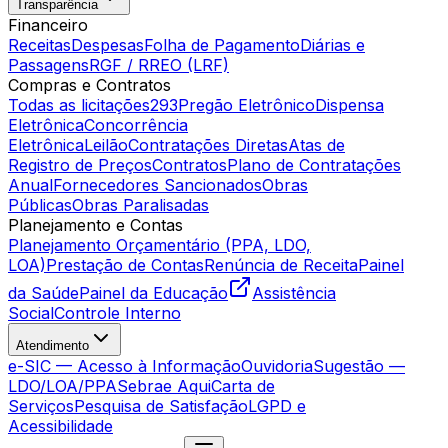
Transparência
Financeiro
Receitas
Despesas
Folha de Pagamento
Diárias e
Passagens
RGF / RREO (LRF)
Compras e Contratos
Todas as licitações
293
Pregão Eletrônico
Dispensa
Eletrônica
Concorrência
Eletrônica
Leilão
Contratações Diretas
Atas de
Registro de Preços
Contratos
Plano de Contratações
Anual
Fornecedores Sancionados
Obras
Públicas
Obras Paralisadas
Planejamento e Contas
Planejamento Orçamentário (PPA, LDO,
LOA)
Prestação de Contas
Renúncia de Receita
Painel
da Saúde
Painel da Educação
Assistência
Social
Controle Interno
Atendimento
e-SIC — Acesso à Informação
Ouvidoria
Sugestão —
LDO/LOA/PPA
Sebrae Aqui
Carta de
Serviços
Pesquisa de Satisfação
LGPD e
Acessibilidade