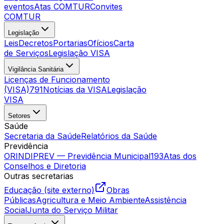
eventos
Atas COMTUR
Convites
COMTUR
Legislação
Leis
Decretos
Portarias
Ofícios
Carta
de Serviços
Legislação VISA
Vigilância Sanitária
Licenças de Funcionamento
(VISA)
791
Notícias da VISA
Legislação
VISA
Setores
Saúde
Secretaria da Saúde
Relatórios da Saúde
Previdência
ORINDIPREV — Previdência Municipal
193
Atas dos
Conselhos e Diretoria
Outras secretarias
Educação (site externo)
Obras
Públicas
Agricultura e Meio Ambiente
Assistência
Social
Junta do Serviço Militar