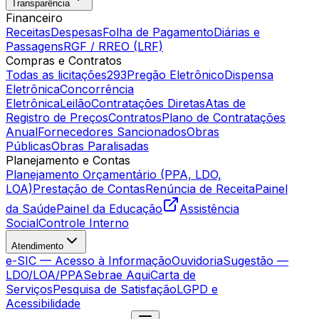
Transparência
Financeiro
Receitas
Despesas
Folha de Pagamento
Diárias e
Passagens
RGF / RREO (LRF)
Compras e Contratos
Todas as licitações
293
Pregão Eletrônico
Dispensa
Eletrônica
Concorrência
Eletrônica
Leilão
Contratações Diretas
Atas de
Registro de Preços
Contratos
Plano de Contratações
Anual
Fornecedores Sancionados
Obras
Públicas
Obras Paralisadas
Planejamento e Contas
Planejamento Orçamentário (PPA, LDO,
LOA)
Prestação de Contas
Renúncia de Receita
Painel
da Saúde
Painel da Educação
Assistência
Social
Controle Interno
Atendimento
e-SIC — Acesso à Informação
Ouvidoria
Sugestão —
LDO/LOA/PPA
Sebrae Aqui
Carta de
Serviços
Pesquisa de Satisfação
LGPD e
Acessibilidade