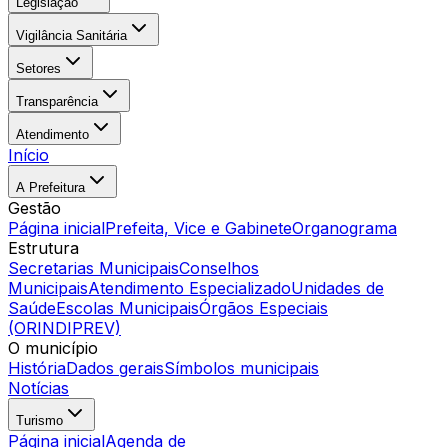
Legislação
Vigilância Sanitária
Setores
Transparência
Atendimento
Início
A Prefeitura
Gestão
Página inicial
Prefeita, Vice e Gabinete
Organograma
Estrutura
Secretarias Municipais
Conselhos
Municipais
Atendimento Especializado
Unidades de
Saúde
Escolas Municipais
Órgãos Especiais
(ORINDIPREV)
O município
História
Dados gerais
Símbolos municipais
Notícias
Turismo
Página inicial
Agenda de