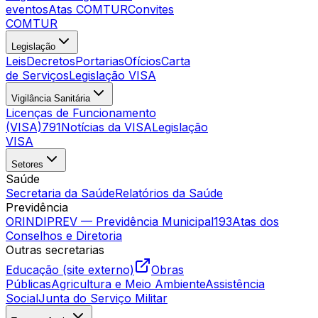
eventos
Atas COMTUR
Convites
COMTUR
Legislação
Leis
Decretos
Portarias
Ofícios
Carta
de Serviços
Legislação VISA
Vigilância Sanitária
Licenças de Funcionamento
(VISA)
791
Notícias da VISA
Legislação
VISA
Setores
Saúde
Secretaria da Saúde
Relatórios da Saúde
Previdência
ORINDIPREV — Previdência Municipal
193
Atas dos
Conselhos e Diretoria
Outras secretarias
Educação (site externo)
Obras
Públicas
Agricultura e Meio Ambiente
Assistência
Social
Junta do Serviço Militar