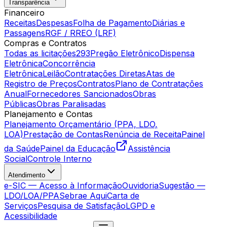
Transparência
Financeiro
Receitas
Despesas
Folha de Pagamento
Diárias e
Passagens
RGF / RREO (LRF)
Compras e Contratos
Todas as licitações
293
Pregão Eletrônico
Dispensa
Eletrônica
Concorrência
Eletrônica
Leilão
Contratações Diretas
Atas de
Registro de Preços
Contratos
Plano de Contratações
Anual
Fornecedores Sancionados
Obras
Públicas
Obras Paralisadas
Planejamento e Contas
Planejamento Orçamentário (PPA, LDO,
LOA)
Prestação de Contas
Renúncia de Receita
Painel
da Saúde
Painel da Educação
Assistência
Social
Controle Interno
Atendimento
e-SIC — Acesso à Informação
Ouvidoria
Sugestão —
LDO/LOA/PPA
Sebrae Aqui
Carta de
Serviços
Pesquisa de Satisfação
LGPD e
Acessibilidade