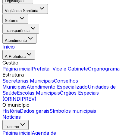
Legislação
Vigilância Sanitária
Setores
Transparência
Atendimento
Início
A Prefeitura
Gestão
Página inicial
Prefeita, Vice e Gabinete
Organograma
Estrutura
Secretarias Municipais
Conselhos
Municipais
Atendimento Especializado
Unidades de
Saúde
Escolas Municipais
Órgãos Especiais
(ORINDIPREV)
O município
História
Dados gerais
Símbolos municipais
Notícias
Turismo
Página inicial
Agenda de