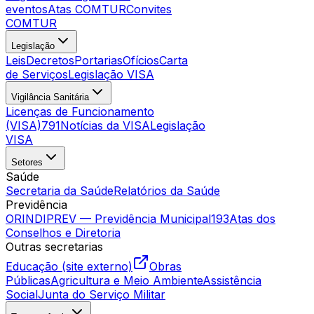
eventos
Atas COMTUR
Convites
COMTUR
Legislação
Leis
Decretos
Portarias
Ofícios
Carta
de Serviços
Legislação VISA
Vigilância Sanitária
Licenças de Funcionamento
(VISA)
791
Notícias da VISA
Legislação
VISA
Setores
Saúde
Secretaria da Saúde
Relatórios da Saúde
Previdência
ORINDIPREV — Previdência Municipal
193
Atas dos
Conselhos e Diretoria
Outras secretarias
Educação (site externo)
Obras
Públicas
Agricultura e Meio Ambiente
Assistência
Social
Junta do Serviço Militar