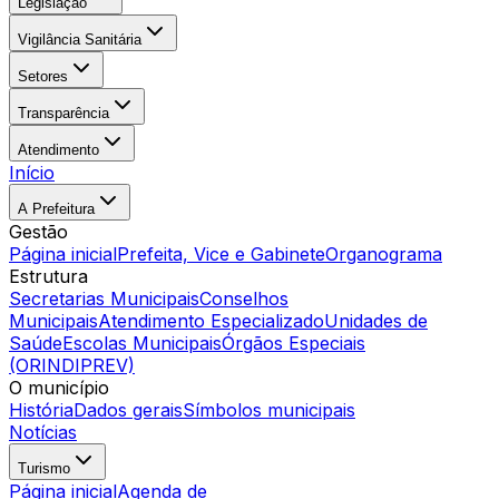
Legislação
Vigilância Sanitária
Setores
Transparência
Atendimento
Início
A Prefeitura
Gestão
Página inicial
Prefeita, Vice e Gabinete
Organograma
Estrutura
Secretarias Municipais
Conselhos
Municipais
Atendimento Especializado
Unidades de
Saúde
Escolas Municipais
Órgãos Especiais
(ORINDIPREV)
O município
História
Dados gerais
Símbolos municipais
Notícias
Turismo
Página inicial
Agenda de