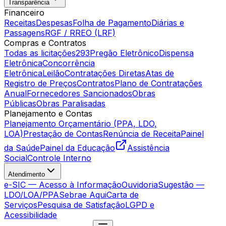
Transparência
Financeiro
Receitas
Despesas
Folha de Pagamento
Diárias e
Passagens
RGF / RREO (LRF)
Compras e Contratos
Todas as licitações
293
Pregão Eletrônico
Dispensa
Eletrônica
Concorrência
Eletrônica
Leilão
Contratações Diretas
Atas de
Registro de Preços
Contratos
Plano de Contratações
Anual
Fornecedores Sancionados
Obras
Públicas
Obras Paralisadas
Planejamento e Contas
Planejamento Orçamentário (PPA, LDO,
LOA)
Prestação de Contas
Renúncia de Receita
Painel
da Saúde
Painel da Educação
Assistência
Social
Controle Interno
Atendimento
e-SIC — Acesso à Informação
Ouvidoria
Sugestão —
LDO/LOA/PPA
Sebrae Aqui
Carta de
Serviços
Pesquisa de Satisfação
LGPD e
Acessibilidade