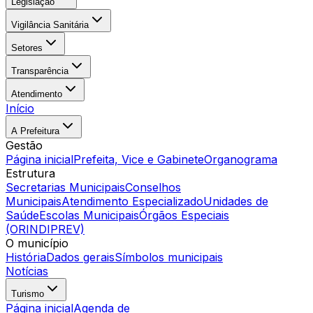
Legislação
Vigilância Sanitária
Setores
Transparência
Atendimento
Início
A Prefeitura
Gestão
Página inicial
Prefeita, Vice e Gabinete
Organograma
Estrutura
Secretarias Municipais
Conselhos
Municipais
Atendimento Especializado
Unidades de
Saúde
Escolas Municipais
Órgãos Especiais
(ORINDIPREV)
O município
História
Dados gerais
Símbolos municipais
Notícias
Turismo
Página inicial
Agenda de