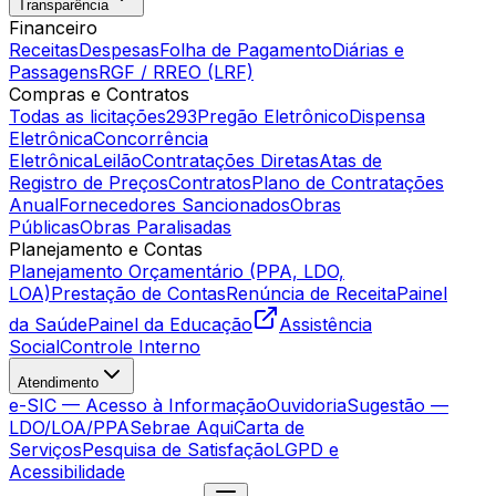
Transparência
Financeiro
Receitas
Despesas
Folha de Pagamento
Diárias e
Passagens
RGF / RREO (LRF)
Compras e Contratos
Todas as licitações
293
Pregão Eletrônico
Dispensa
Eletrônica
Concorrência
Eletrônica
Leilão
Contratações Diretas
Atas de
Registro de Preços
Contratos
Plano de Contratações
Anual
Fornecedores Sancionados
Obras
Públicas
Obras Paralisadas
Planejamento e Contas
Planejamento Orçamentário (PPA, LDO,
LOA)
Prestação de Contas
Renúncia de Receita
Painel
da Saúde
Painel da Educação
Assistência
Social
Controle Interno
Atendimento
e-SIC — Acesso à Informação
Ouvidoria
Sugestão —
LDO/LOA/PPA
Sebrae Aqui
Carta de
Serviços
Pesquisa de Satisfação
LGPD e
Acessibilidade