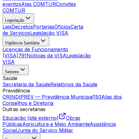
eventos
Atas COMTUR
Convites
COMTUR
Legislação
Leis
Decretos
Portarias
Ofícios
Carta
de Serviços
Legislação VISA
Vigilância Sanitária
Licenças de Funcionamento
(VISA)
791
Notícias da VISA
Legislação
VISA
Setores
Saúde
Secretaria da Saúde
Relatórios da Saúde
Previdência
ORINDIPREV — Previdência Municipal
193
Atas dos
Conselhos e Diretoria
Outras secretarias
Educação (site externo)
Obras
Públicas
Agricultura e Meio Ambiente
Assistência
Social
Junta do Serviço Militar