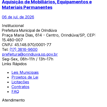
Aquisição de Mobiliários, Equipamentos e
Materiais Permanentes
06 de jul. de 2026
Institucional
Prefeitura Municipal de Orindiúva
Praça Maria Dias, 614 - Centro, Orindiúva/SP, CEP:
15.480-007
CNPJ:
45.148.970/0001-77
Tel:
(17) 3816-9600
prefeitura@orindiuva.sp.gov.br
Seg–Sex, 08h–11h / 13h–17h
Links Rápidos
Leis Municipais
Projetos de Lei
Licitações
Contratos
FAQ
Atendimento