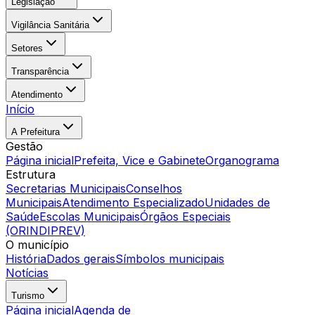
Legislação
Vigilância Sanitária
Setores
Transparência
Atendimento
Início
A Prefeitura
Gestão
Página inicial
Prefeita, Vice e Gabinete
Organograma
Estrutura
Secretarias Municipais
Conselhos
Municipais
Atendimento Especializado
Unidades de
Saúde
Escolas Municipais
Órgãos Especiais
(ORINDIPREV)
O município
História
Dados gerais
Símbolos municipais
Notícias
Turismo
Página inicial
Agenda de