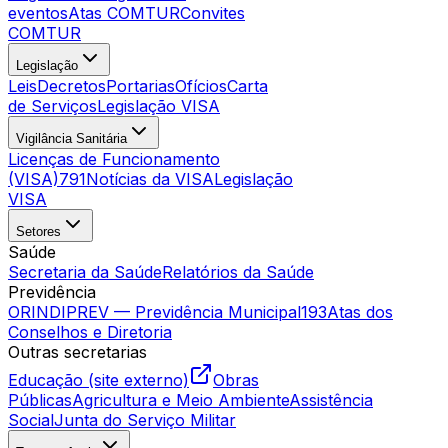
eventos
Atas COMTUR
Convites
COMTUR
Legislação
Leis
Decretos
Portarias
Ofícios
Carta
de Serviços
Legislação VISA
Vigilância Sanitária
Licenças de Funcionamento
(VISA)
791
Notícias da VISA
Legislação
VISA
Setores
Saúde
Secretaria da Saúde
Relatórios da Saúde
Previdência
ORINDIPREV — Previdência Municipal
193
Atas dos
Conselhos e Diretoria
Outras secretarias
Educação (site externo)
Obras
Públicas
Agricultura e Meio Ambiente
Assistência
Social
Junta do Serviço Militar