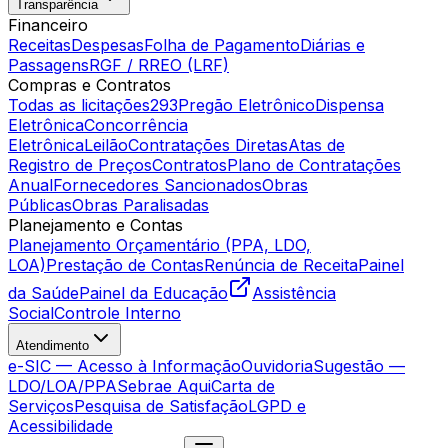
Transparência
Financeiro
Receitas
Despesas
Folha de Pagamento
Diárias e
Passagens
RGF / RREO (LRF)
Compras e Contratos
Todas as licitações
293
Pregão Eletrônico
Dispensa
Eletrônica
Concorrência
Eletrônica
Leilão
Contratações Diretas
Atas de
Registro de Preços
Contratos
Plano de Contratações
Anual
Fornecedores Sancionados
Obras
Públicas
Obras Paralisadas
Planejamento e Contas
Planejamento Orçamentário (PPA, LDO,
LOA)
Prestação de Contas
Renúncia de Receita
Painel
da Saúde
Painel da Educação
Assistência
Social
Controle Interno
Atendimento
e-SIC — Acesso à Informação
Ouvidoria
Sugestão —
LDO/LOA/PPA
Sebrae Aqui
Carta de
Serviços
Pesquisa de Satisfação
LGPD e
Acessibilidade