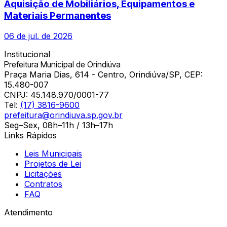
Aquisição de Mobiliários, Equipamentos e
Materiais Permanentes
06 de jul. de 2026
Institucional
Prefeitura Municipal de Orindiúva
Praça Maria Dias, 614 - Centro, Orindiúva/SP, CEP:
15.480-007
CNPJ:
45.148.970/0001-77
Tel:
(17) 3816-9600
prefeitura@orindiuva.sp.gov.br
Seg–Sex, 08h–11h / 13h–17h
Links Rápidos
Leis Municipais
Projetos de Lei
Licitações
Contratos
FAQ
Atendimento