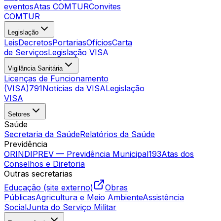
eventos
Atas COMTUR
Convites
COMTUR
Legislação
Leis
Decretos
Portarias
Ofícios
Carta
de Serviços
Legislação VISA
Vigilância Sanitária
Licenças de Funcionamento
(VISA)
791
Notícias da VISA
Legislação
VISA
Setores
Saúde
Secretaria da Saúde
Relatórios da Saúde
Previdência
ORINDIPREV — Previdência Municipal
193
Atas dos
Conselhos e Diretoria
Outras secretarias
Educação (site externo)
Obras
Públicas
Agricultura e Meio Ambiente
Assistência
Social
Junta do Serviço Militar