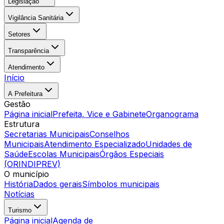
Legislação
Vigilância Sanitária
Setores
Transparência
Atendimento
Início
A Prefeitura
Gestão
Página inicial
Prefeita, Vice e Gabinete
Organograma
Estrutura
Secretarias Municipais
Conselhos
Municipais
Atendimento Especializado
Unidades de
Saúde
Escolas Municipais
Órgãos Especiais
(ORINDIPREV)
O município
História
Dados gerais
Símbolos municipais
Notícias
Turismo
Página inicial
Agenda de