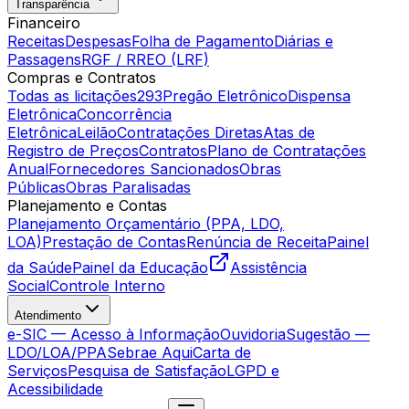
Transparência
Financeiro
Receitas
Despesas
Folha de Pagamento
Diárias e
Passagens
RGF / RREO (LRF)
Compras e Contratos
Todas as licitações
293
Pregão Eletrônico
Dispensa
Eletrônica
Concorrência
Eletrônica
Leilão
Contratações Diretas
Atas de
Registro de Preços
Contratos
Plano de Contratações
Anual
Fornecedores Sancionados
Obras
Públicas
Obras Paralisadas
Planejamento e Contas
Planejamento Orçamentário (PPA, LDO,
LOA)
Prestação de Contas
Renúncia de Receita
Painel
da Saúde
Painel da Educação
Assistência
Social
Controle Interno
Atendimento
e-SIC — Acesso à Informação
Ouvidoria
Sugestão —
LDO/LOA/PPA
Sebrae Aqui
Carta de
Serviços
Pesquisa de Satisfação
LGPD e
Acessibilidade