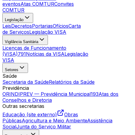
eventos
Atas COMTUR
Convites
COMTUR
Legislação
Leis
Decretos
Portarias
Ofícios
Carta
de Serviços
Legislação VISA
Vigilância Sanitária
Licenças de Funcionamento
(VISA)
791
Notícias da VISA
Legislação
VISA
Setores
Saúde
Secretaria da Saúde
Relatórios da Saúde
Previdência
ORINDIPREV — Previdência Municipal
193
Atas dos
Conselhos e Diretoria
Outras secretarias
Educação (site externo)
Obras
Públicas
Agricultura e Meio Ambiente
Assistência
Social
Junta do Serviço Militar