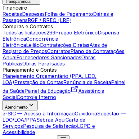
Transparência
Financeiro
Receitas
Despesas
Folha de Pagamento
Diárias e
Passagens
RGF / RREO (LRF)
Compras e Contratos
Todas as licitações
293
Pregão Eletrônico
Dispensa
Eletrônica
Concorrência
Eletrônica
Leilão
Contratações Diretas
Atas de
Registro de Preços
Contratos
Plano de Contratações
Anual
Fornecedores Sancionados
Obras
Públicas
Obras Paralisadas
Planejamento e Contas
Planejamento Orçamentário (PPA, LDO,
LOA)
Prestação de Contas
Renúncia de Receita
Painel
da Saúde
Painel da Educação
Assistência
Social
Controle Interno
Atendimento
e-SIC — Acesso à Informação
Ouvidoria
Sugestão —
LDO/LOA/PPA
Sebrae Aqui
Carta de
Serviços
Pesquisa de Satisfação
LGPD e
Acessibilidade