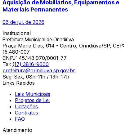
Aquisição de Mobiliários, Equipamentos e
Materiais Permanentes
06 de jul. de 2026
Institucional
Prefeitura Municipal de Orindiúva
Praça Maria Dias, 614 - Centro, Orindiúva/SP, CEP:
15.480-007
CNPJ:
45.148.970/0001-77
Tel:
(17) 3816-9600
prefeitura@orindiuva.sp.gov.br
Seg–Sex, 08h–11h / 13h–17h
Links Rápidos
Leis Municipais
Projetos de Lei
Licitações
Contratos
FAQ
Atendimento