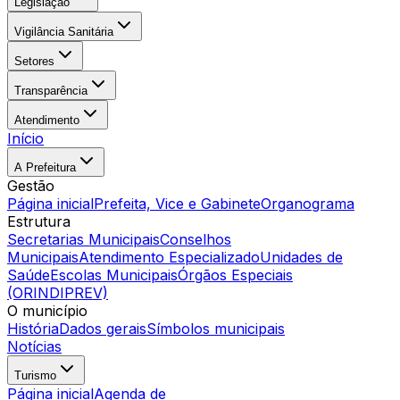
Legislação
Vigilância Sanitária
Setores
Transparência
Atendimento
Início
A Prefeitura
Gestão
Página inicial
Prefeita, Vice e Gabinete
Organograma
Estrutura
Secretarias Municipais
Conselhos
Municipais
Atendimento Especializado
Unidades de
Saúde
Escolas Municipais
Órgãos Especiais
(ORINDIPREV)
O município
História
Dados gerais
Símbolos municipais
Notícias
Turismo
Página inicial
Agenda de