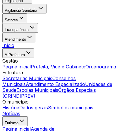
Legislação
Vigilância Sanitária
Setores
Transparência
Atendimento
Início
A Prefeitura
Gestão
Página inicial
Prefeita, Vice e Gabinete
Organograma
Estrutura
Secretarias Municipais
Conselhos
Municipais
Atendimento Especializado
Unidades de
Saúde
Escolas Municipais
Órgãos Especiais
(ORINDIPREV)
O município
História
Dados gerais
Símbolos municipais
Notícias
Turismo
Página inicial
Agenda de