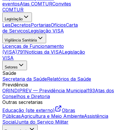
eventos
Atas COMTUR
Convites
COMTUR
Legislação
Leis
Decretos
Portarias
Ofícios
Carta
de Serviços
Legislação VISA
Vigilância Sanitária
Licenças de Funcionamento
(VISA)
791
Notícias da VISA
Legislação
VISA
Setores
Saúde
Secretaria da Saúde
Relatórios da Saúde
Previdência
ORINDIPREV — Previdência Municipal
193
Atas dos
Conselhos e Diretoria
Outras secretarias
Educação (site externo)
Obras
Públicas
Agricultura e Meio Ambiente
Assistência
Social
Junta do Serviço Militar