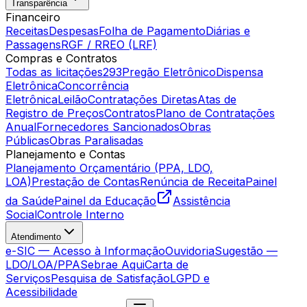
Transparência
Financeiro
Receitas
Despesas
Folha de Pagamento
Diárias e
Passagens
RGF / RREO (LRF)
Compras e Contratos
Todas as licitações
293
Pregão Eletrônico
Dispensa
Eletrônica
Concorrência
Eletrônica
Leilão
Contratações Diretas
Atas de
Registro de Preços
Contratos
Plano de Contratações
Anual
Fornecedores Sancionados
Obras
Públicas
Obras Paralisadas
Planejamento e Contas
Planejamento Orçamentário (PPA, LDO,
LOA)
Prestação de Contas
Renúncia de Receita
Painel
da Saúde
Painel da Educação
Assistência
Social
Controle Interno
Atendimento
e-SIC — Acesso à Informação
Ouvidoria
Sugestão —
LDO/LOA/PPA
Sebrae Aqui
Carta de
Serviços
Pesquisa de Satisfação
LGPD e
Acessibilidade