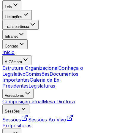
Leis
Licitações
Transparência
Intranet
Contato
Início
A Câmara
Estrutura Organizacional
Conheça o
Legislativo
Comissões
Documentos
Importantes
Galeria de Ex-
Presidentes
Legislaturas
Vereadores
Composição atual
Mesa Diretora
Sessões
Sessões
Sessões Ao Vivo
Proposituras