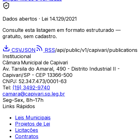
Dados abertos · Lei 14.129/2021
Consulte esta listagem em formato estruturado —
gratuito, sem cadastro.
CSV
JSON
RSS
/api/public/v1/
capivari
/publications
Institucional
Câmara Municipal de Capivari
Av. Tarsila do Amaral, 490 - Distrito Industrial II -
Capivari/SP - CEP 13366-500
CNPJ:
52.347.473/0001-63
Tel:
(19) 3492-9740
camara@capivari.sp.leg.br
Seg–Sex, 8h–17h
Links Rápidos
Leis Municipais
Projetos de Lei
Licitações
Contratos