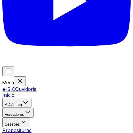
Menu
e-SIC
Ouvidoria
Início
A Câmara
Vereadores
Sessões
Proposituras