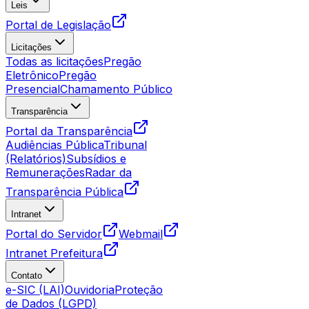
Leis
Portal de Legislação
Licitações
Todas as licitações
Pregão
Eletrônico
Pregão
Presencial
Chamamento Público
Transparência
Portal da Transparência
Audiências Pública
Tribunal
(Relatórios)
Subsídios e
Remunerações
Radar da
Transparência Pública
Intranet
Portal do Servidor
Webmail
Intranet Prefeitura
Contato
e-SIC (LAI)
Ouvidoria
Proteção
de Dados (LGPD)