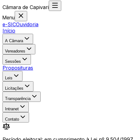
Câmara
de
Capivari
Menu
e-SIC
Ouvidoria
Início
A Câmara
Vereadores
Sessões
Proposituras
Leis
Licitações
Transparência
Intranet
Contato
Período eleitoral: em cumprimento à Lei nº 9.504/1997,