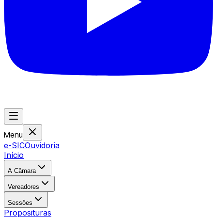
Menu
e-SIC
Ouvidoria
Início
A Câmara
Vereadores
Sessões
Proposituras