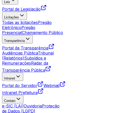
Leis
Portal de Legislação
Licitações
Todas as licitações
Pregão
Eletrônico
Pregão
Presencial
Chamamento Público
Transparência
Portal da Transparência
Audiências Pública
Tribunal
(Relatórios)
Subsídios e
Remunerações
Radar da
Transparência Pública
Intranet
Portal do Servidor
Webmail
Intranet Prefeitura
Contato
e-SIC (LAI)
Ouvidoria
Proteção
de Dados (LGPD)