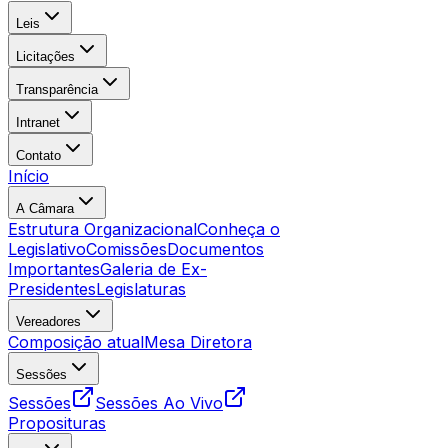
Leis
Licitações
Transparência
Intranet
Contato
Início
A Câmara
Estrutura Organizacional
Conheça o
Legislativo
Comissões
Documentos
Importantes
Galeria de Ex-
Presidentes
Legislaturas
Vereadores
Composição atual
Mesa Diretora
Sessões
Sessões
Sessões Ao Vivo
Proposituras