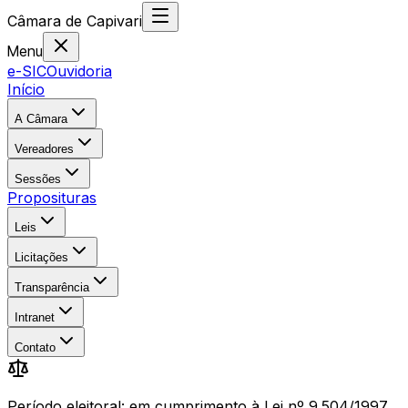
Câmara
de
Capivari
Menu
e-SIC
Ouvidoria
Início
A Câmara
Vereadores
Sessões
Proposituras
Leis
Licitações
Transparência
Intranet
Contato
Período eleitoral: em cumprimento à Lei nº 9.504/1997,