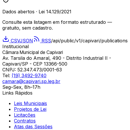
Dados abertos · Lei 14.129/2021
Consulte esta listagem em formato estruturado —
gratuito, sem cadastro.
CSV
JSON
RSS
/api/public/v1/
capivari
/publications
Institucional
Câmara Municipal de Capivari
Av. Tarsila do Amaral, 490 - Distrito Industrial II -
Capivari/SP - CEP 13366-500
CNPJ:
52.347.473/0001-63
Tel:
(19) 3492-9740
camara@capivari.sp.leg.br
Seg–Sex, 8h–17h
Links Rápidos
Leis Municipais
Projetos de Lei
Licitações
Contratos
Atas das Sessões