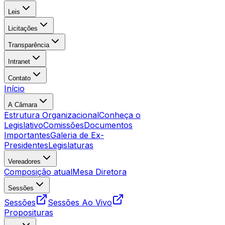
Leis
Licitações
Transparência
Intranet
Contato
Início
A Câmara
Estrutura Organizacional
Conheça o
Legislativo
Comissões
Documentos
Importantes
Galeria de Ex-
Presidentes
Legislaturas
Vereadores
Composição atual
Mesa Diretora
Sessões
Sessões
Sessões Ao Vivo
Proposituras