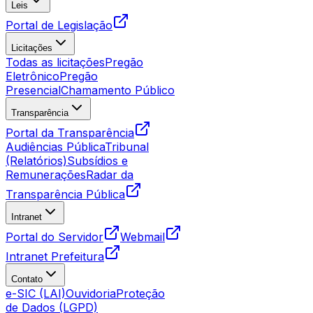
Leis
Portal de Legislação
Licitações
Todas as licitações
Pregão
Eletrônico
Pregão
Presencial
Chamamento Público
Transparência
Portal da Transparência
Audiências Pública
Tribunal
(Relatórios)
Subsídios e
Remunerações
Radar da
Transparência Pública
Intranet
Portal do Servidor
Webmail
Intranet Prefeitura
Contato
e-SIC (LAI)
Ouvidoria
Proteção
de Dados (LGPD)