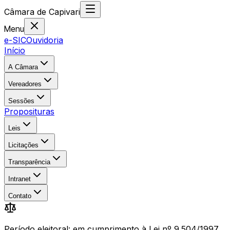
Câmara
de
Capivari
Menu
e-SIC
Ouvidoria
Início
A Câmara
Vereadores
Sessões
Proposituras
Leis
Licitações
Transparência
Intranet
Contato
Período eleitoral: em cumprimento à Lei nº 9.504/1997,