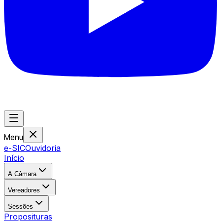
Menu
e-SIC
Ouvidoria
Início
A Câmara
Vereadores
Sessões
Proposituras