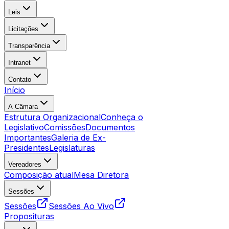
Leis
Licitações
Transparência
Intranet
Contato
Início
A Câmara
Estrutura Organizacional
Conheça o
Legislativo
Comissões
Documentos
Importantes
Galeria de Ex-
Presidentes
Legislaturas
Vereadores
Composição atual
Mesa Diretora
Sessões
Sessões
Sessões Ao Vivo
Proposituras