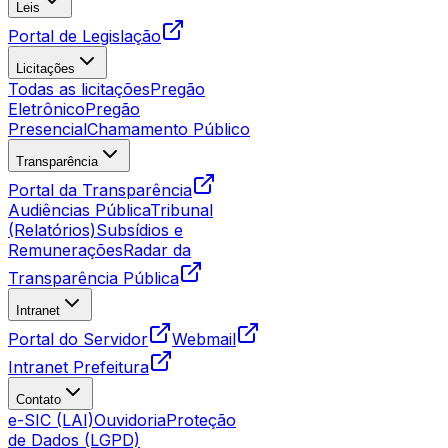
Leis
Portal de Legislação
Licitações
Todas as licitações
Pregão
Eletrônico
Pregão
Presencial
Chamamento Público
Transparência
Portal da Transparência
Audiências Pública
Tribunal
(Relatórios)
Subsídios e
Remunerações
Radar da
Transparência Pública
Intranet
Portal do Servidor
Webmail
Intranet Prefeitura
Contato
e-SIC (LAI)
Ouvidoria
Proteção
de Dados (LGPD)