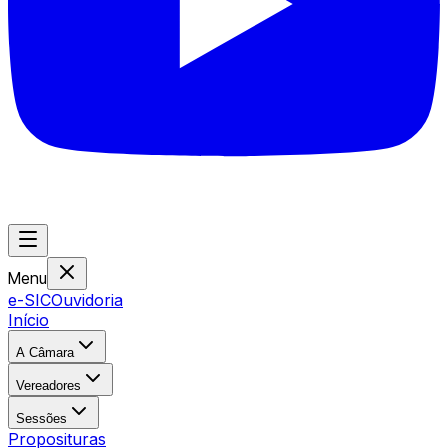
Menu
e-SIC
Ouvidoria
Início
A Câmara
Vereadores
Sessões
Proposituras