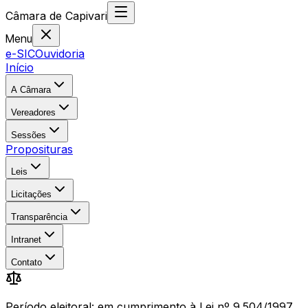
Câmara
de
Capivari
Menu
e-SIC
Ouvidoria
Início
A Câmara
Vereadores
Sessões
Proposituras
Leis
Licitações
Transparência
Intranet
Contato
Período eleitoral: em cumprimento à Lei nº 9.504/1997,