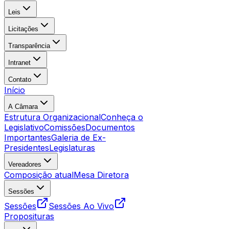
Leis
Licitações
Transparência
Intranet
Contato
Início
A Câmara
Estrutura Organizacional
Conheça o
Legislativo
Comissões
Documentos
Importantes
Galeria de Ex-
Presidentes
Legislaturas
Vereadores
Composição atual
Mesa Diretora
Sessões
Sessões
Sessões Ao Vivo
Proposituras