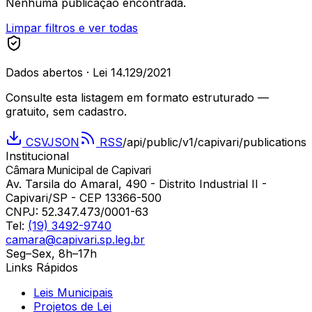
Nenhuma publicação encontrada.
Limpar filtros e ver todas
Dados abertos · Lei 14.129/2021
Consulte esta listagem em formato estruturado —
gratuito, sem cadastro.
CSV
JSON
RSS
/api/public/v1/
capivari
/publications
Institucional
Câmara Municipal de Capivari
Av. Tarsila do Amaral, 490 - Distrito Industrial II -
Capivari/SP - CEP 13366-500
CNPJ:
52.347.473/0001-63
Tel:
(19) 3492-9740
camara@capivari.sp.leg.br
Seg–Sex, 8h–17h
Links Rápidos
Leis Municipais
Projetos de Lei