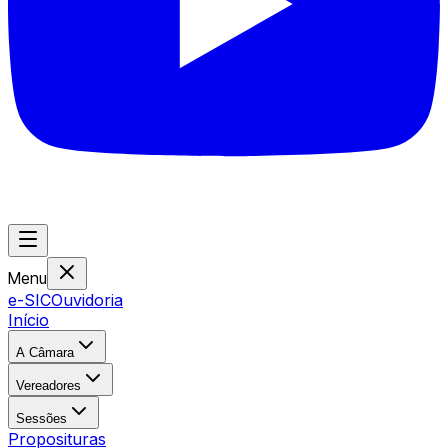
Menu
e-SIC
Ouvidoria
Início
A Câmara
Vereadores
Sessões
Proposituras