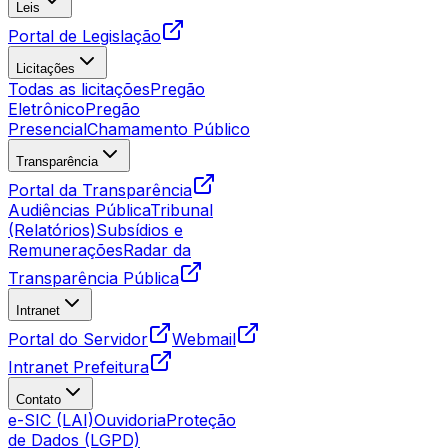
Leis
Portal de Legislação
Licitações
Todas as licitações
Pregão
Eletrônico
Pregão
Presencial
Chamamento Público
Transparência
Portal da Transparência
Audiências Pública
Tribunal
(Relatórios)
Subsídios e
Remunerações
Radar da
Transparência Pública
Intranet
Portal do Servidor
Webmail
Intranet Prefeitura
Contato
e-SIC (LAI)
Ouvidoria
Proteção
de Dados (LGPD)