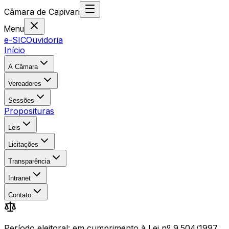
Câmara
de
Capivari
Menu
e-SIC
Ouvidoria
Início
A Câmara
Vereadores
Sessões
Proposituras
Leis
Licitações
Transparência
Intranet
Contato
Período eleitoral: em cumprimento à Lei nº 9.504/1997,