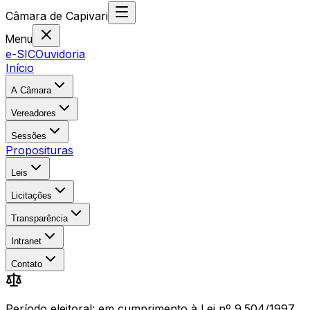
Câmara
de
Capivari
Menu
e-SIC
Ouvidoria
Início
A Câmara
Vereadores
Sessões
Proposituras
Leis
Licitações
Transparência
Intranet
Contato
Período eleitoral: em cumprimento à Lei nº 9.504/1997,