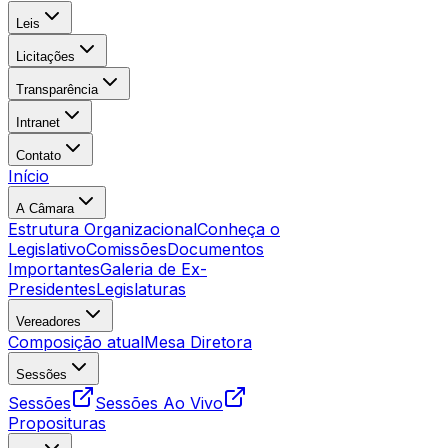
Leis
Licitações
Transparência
Intranet
Contato
Início
A Câmara
Estrutura Organizacional
Conheça o
Legislativo
Comissões
Documentos
Importantes
Galeria de Ex-
Presidentes
Legislaturas
Vereadores
Composição atual
Mesa Diretora
Sessões
Sessões
Sessões Ao Vivo
Proposituras