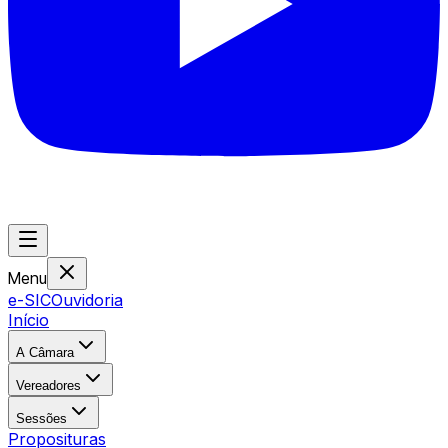
Menu
e-SIC
Ouvidoria
Início
A Câmara
Vereadores
Sessões
Proposituras