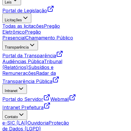
Leis
Portal de Legislação
Licitações
Todas as licitações
Pregão
Eletrônico
Pregão
Presencial
Chamamento Público
Transparência
Portal da Transparência
Audiências Pública
Tribunal
(Relatórios)
Subsídios e
Remunerações
Radar da
Transparência Pública
Intranet
Portal do Servidor
Webmail
Intranet Prefeitura
Contato
e-SIC (LAI)
Ouvidoria
Proteção
de Dados (LGPD)