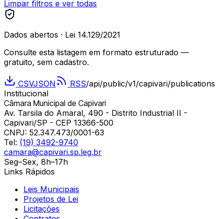
Limpar filtros e ver todas
Dados abertos · Lei 14.129/2021
Consulte esta listagem em formato estruturado —
gratuito, sem cadastro.
CSV
JSON
RSS
/api/public/v1/
capivari
/publications
Institucional
Câmara Municipal de Capivari
Av. Tarsila do Amaral, 490 - Distrito Industrial II -
Capivari/SP - CEP 13366-500
CNPJ:
52.347.473/0001-63
Tel:
(19) 3492-9740
camara@capivari.sp.leg.br
Seg–Sex, 8h–17h
Links Rápidos
Leis Municipais
Projetos de Lei
Licitações
Contratos